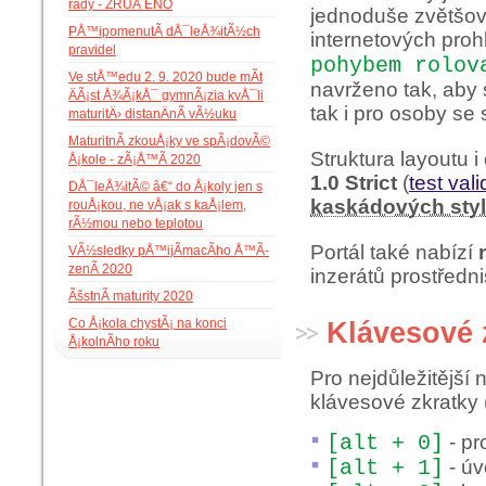
rady - ZRUÅ ENO
jednoduše zvětšov
PÅ™ipomenutÃ­ dÅ¯leÅ¾itÃ½ch
internetových prohl
pravidel
pohybem rolov
Ve stÅ™edu 2. 9. 2020 bude mÃ­t
navrženo tak, aby s
ÄÃ¡st Å¾Ã¡kÅ¯ gymnÃ¡zia kvÅ¯li
tak i pro osoby se 
maturitÄ› distanÄnÃ­ vÃ½uku
MaturitnÃ­ zkouÅ¡ky ve spÃ¡dovÃ©
Struktura layoutu 
Å¡kole - zÃ¡Å™Ã­ 2020
1.0 Strict
(
test vali
DÅ¯leÅ¾itÃ© â€“ do Å¡koly jen s
kaskádových sty
rouÅ¡kou, ne vÅ¡ak s kaÅ¡lem,
rÃ½mou nebo teplotou
Portál také nabízí
VÃ½sledky pÅ™ijÃ­macÃ­ho Å™Ã­
zenÃ­ 2020
inzerátů prostředn
ÃšstnÃ­ maturity 2020
Co Å¡kola chystÃ¡ na konci
Klávesové 
Å¡kolnÃ­ho roku
Pro nejdůležitější 
klávesové zkratky 
[alt + 0]
- pr
[alt + 1]
- úv