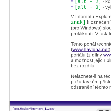
[alt + 2]
- ko
[alt + 3]
- vy
V Internetu Explo
znak]
k označení
(pro Windows) slo
prokliknutí. V osta
Tento portál techn
(
www.havlena.net
)
portálu (z dílny
www
a možnost jejich p
bez rozdílu.
Nelaznete-li na tě
požadavkům přístu
odstranění těchto 
Prohlášení o přístupnosti
|
Nahoru