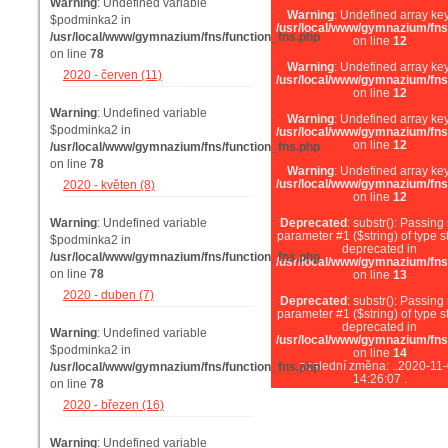
Warning
: Undefined variable
Warning
: Undefined array key
$podminka2 in
/usr/local/www/gymnazium/fns
/usr/local/www/gymnazium/fns/function_fns.php
on line
12
on line
78
Warning
: Undefined array key
2020 - červen (11)
/usr/local/www/gymnazium/fns
on line
12
Warning
: Undefined variable
Warning
: Undefined array key
$podminka2 in
/usr/local/www/gymnazium/fns
on line
12
/usr/local/www/gymnazium/fns/function_fns.php
on line
78
Warning
: Undefined array key
/usr/local/www/gymnazium/fns
2020 - květen (8)
on line
12
Warning
: Undefined variable
Deprecated
: substr(): Passing 
parameter #1 ($string) of type st
$podminka2 in
deprecated in
/usr/local/www/gymnazium/fns/function_fns.php
/usr/local/www/gymnazium/fns
on line
78
on line
13
2020 - duben (7)
Deprecated
: substr(): Passing 
parameter #1 ($string) of type st
deprecated in
Warning
: Undefined variable
/usr/local/www/gymnazium/fns
$podminka2 in
on line
14
poslední změna: ..2020-11
/usr/local/www/gymnazium/fns/function_fns.php
14:26:07 .
on line
78
2020 - březen (16)
Warning
: Undefined variable