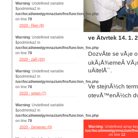
Warning
: Undefined variable
$podminka2 in
/usr/local/www/gymnazium/fns/function_fns.php
on line
78
2020 - říjen (8)
ve Ätvrtek 14. 1. 
Warning
: Undefined variable
$podminka2 in
/usr/local/www/gymnazium/fns/function_fns.php
DozvÃ­te se vÅ¡e o
on line
78
2020 - září (20)
ukÃ¡Å¾emeÂ VÃ¡m v
uÄitelÅ¯.
Warning
: Undefined variable
$podminka2 in
/usr/local/www/gymnazium/fns/function_fns.php
Ve stejnÃ½ch term
on line
78
2020 - srpen (7)
otevÅ™enÃ½ch dve
Warning
: Undefined variable
$podminka2 in
/usr/local/www/gymnazium/fns/function_fns.php
on line
78
Warning
: Undefined array key
2020 - červenec (0)
/usr/local/www/gymnazium/fns
on line
12