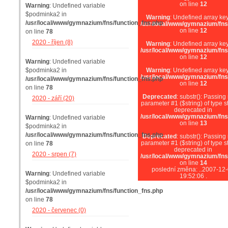
on line
12
Warning
: Undefined variable
$podminka2 in
Warning
: Undefined array key
/usr/local/www/gymnazium/fns/function_fns.php
/usr/local/www/gymnazium/fns
on line
12
on line
78
2020 - říjen (8)
Warning
: Undefined array key
/usr/local/www/gymnazium/fns
on line
12
Warning
: Undefined variable
$podminka2 in
Warning
: Undefined array key
/usr/local/www/gymnazium/fns
/usr/local/www/gymnazium/fns/function_fns.php
on line
12
on line
78
Deprecated
: substr(): Passing 
2020 - září (20)
parameter #1 ($string) of type st
deprecated in
/usr/local/www/gymnazium/fns
Warning
: Undefined variable
on line
13
$podminka2 in
/usr/local/www/gymnazium/fns/function_fns.php
Deprecated
: substr(): Passing 
parameter #1 ($string) of type st
on line
78
deprecated in
2020 - srpen (7)
/usr/local/www/gymnazium/fns
on line
14
poslední změna: ..2007-12
Warning
: Undefined variable
19:52:06 .
$podminka2 in
/usr/local/www/gymnazium/fns/function_fns.php
on line
78
2020 - červenec (0)