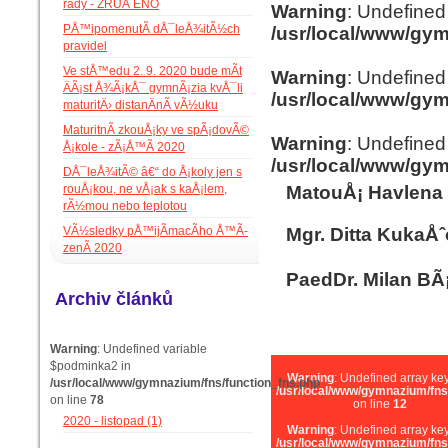
rady - ZRUÅ ENO
Warning
: Undefined 
PÅ™ipomenutÃ­ dÅ¯leÅ¾itÃ½ch
/usr/local/www/gy
pravidel
Ve stÅ™edu 2. 9. 2020 bude mÃ­t
Warning
: Undefined 
ÄÃ¡st Å¾Ã¡kÅ¯ gymnÃ¡zia kvÅ¯li
/usr/local/www/gy
maturitÄ› distanÄnÃ­ vÃ½uku
MaturitnÃ­ zkouÅ¡ky ve spÃ¡dovÃ©
Warning
: Undefined
Å¡kole - zÃ¡Å™Ã­ 2020
/usr/local/www/gy
DÅ¯leÅ¾itÃ© â€“ do Å¡koly jen s
rouÅ¡kou, ne vÅ¡ak s kaÅ¡lem,
MatouÅ¡ Havlena
rÃ½mou nebo teplotou
VÃ½sledky pÅ™ijÃ­macÃ­ho Å™Ã­
Mgr. Ditta KukaÅ
zenÃ­ 2020
PaedDr. Milan BÃ¡
Archiv článků
Warning
: Undefined variable
$podminka2 in
Warning
: Undefined array key
/usr/local/www/gymnazium/fns/function_fns.php
/usr/local/www/gymnazium/fns
on line
78
on line
12
2020 - listopad (1)
Warning
: Undefined array key
/usr/local/www/gymnazium/fns